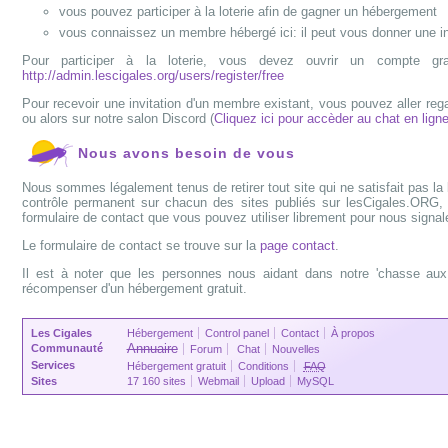
vous pouvez participer à la loterie afin de gagner un hébergement
vous connaissez un membre hébergé ici: il peut vous donner une in
Pour participer à la loterie, vous devez ouvrir un compte grat
http://admin.lescigales.org/users/register/free
Pour recevoir une invitation d'un membre existant, vous pouvez aller reg
ou alors sur notre salon Discord (
Cliquez ici pour accèder au chat en lign
Nous avons besoin de vous
Nous sommes légalement tenus de retirer tout site qui ne satisfait pas la loi
contrôle permanent sur chacun des sites publiés sur lesCigales.ORG, 
formulaire de contact que vous pouvez utiliser librement pour nous signaler 
Le formulaire de contact se trouve sur la
page contact
.
Il est à noter que les personnes nous aidant dans notre 'chasse aux 
récompenser d'un hébergement gratuit.
Les Cigales
Hébergement
Control panel
Contact
À propos
Annuaire
Communauté
Forum
Chat
Nouvelles
Services
Hébergement gratuit
Conditions
FAQ
Sites
17 160 sites
Webmail
Upload
MySQL